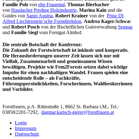
Familie Polz
von
ehp Frauental
,
Thomas Bierbacher
von
Hasslacher Preding Holzindustrie
,
Marina Kain
und die
Guides von
Sappi Austria
,
Robert Krainer
von der
Prinz DI
Alfred Liechtenstein´sche Forstdirektion
,
Andrea Kager-Schwa
r
und
Robert Posch
von der Bischöflichen Gutsverwaltung
Seggau
und
Familie Siegl
vom Forstgut Almhof.
Die zentrale Botschaft der Konferenz:
Die Zukunft der Forstwirtschaft ist inklusiv und kooperativ.
Die Herausforderungen unserer Zeit lassen sich nur mit
Vielfalt, Zusammenarbeit und gemeinsamem Wissen
bewältigen. Projekte wie Fem2Forests setzen dabei wichtige
Impulse für einen nachhaltigen Wandel. Frauen spielen eine
entscheidende Rolle – als Fachkräfte,
Führungspersönlichkeiten, Forscherinnen, Waldbesitzerinnen
und Vorbilder.
Forstfrauen, p.A. Rittisstraße 1, 8662 St. Barbara i.M., Tel.:
03858/2201-7292,
dagmar.karisch-gierer@forstfrauen.at
Login
Impressum
Datenschutz