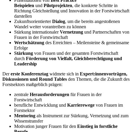
Präsentationen von
Best Practice
Beispielen
und
Pilotprojekten
, die konkrete Schritte in
Richtung Gleichstellung und Innovation in der Forstwirtschaft
darstellen
Zukunftsorientierter
Dialog
, um die bereits angestoßenen
Wandel weiter vorantreiben zu können
Stärkung internationaler
Vernetzung
und Partnerschaften von
Frauen in der Forstwirtschaft
Wertschätzung
des Erreichten – Meilensteine & gemeinsame
Erfolge
Stärkung
von Frauen und der gesamten Forstwirtschaft
durch
Förderung von Vielfalt, Gleichberechtigung und
Leadership
Der
erste Konferenztag
widmete sich in
Expert:innenvorträgen,
Diskussionen und Round Tables
den Themen, die die Zukunft des
Forstsektors maßgeblich prägen:
zentrale
Herausforderungen
für Frauen in der
Forstwirtschaft
berufliche Entwicklung und
Karrierewege
von Frauen im
Forstsektor
Mentoring
als Instrument zur Stärkung, Vernetzung und zum
Wissenstransfer
Motivation junger Frauen für den
Einstieg in forstliche
Berufe