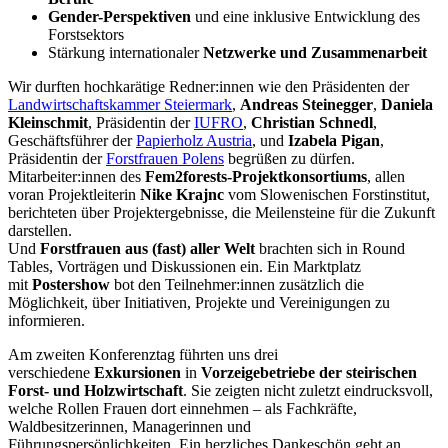
Gender-Perspektiven
und eine inklusive Entwicklung des
Forstsektors
Stärkung internationaler
Netzwerke und Zusammenarbeit
Wir durften hochkarätige Redner:innen wie den Präsidenten der
Landwirtschaftskammer Steiermark
,
Andreas Steinegger
,
Daniela
Kleinschmit
, Präsidentin der
IUFRO
,
Christian Schnedl
,
Geschäftsführer der
Papierholz Austria
, und
Izabela Pigan
,
Präsidentin der
Forstfrauen Polens
begrüßen zu dürfen.
Mitarbeiter:innen des
Fem2forests-Projektkonsortiums
, allen
voran Projektleiterin
Nike Krajnc
vom Slowenischen Forstinstitut,
berichteten über Projektergebnisse, die Meilensteine für die Zukunft
darstellen.
Und
Forstfrauen aus (fast) aller Welt
brachten sich in Round
Tables, Vorträgen und Diskussionen ein. Ein Marktplatz
mit
Postershow
bot den Teilnehmer:innen zusätzlich die
Möglichkeit, über Initiativen, Projekte und Vereinigungen zu
informieren.
Am zweiten Konferenztag führten uns drei
verschiedene
Exkursionen
in
Vorzeigebetriebe der steirischen
Forst- und Holzwirtschaft
. Sie zeigten nicht zuletzt eindrucksvoll,
welche Rollen Frauen dort einnehmen – als Fachkräfte,
Waldbesitzerinnen, Managerinnen und
Führungspersönlichkeiten. Ein herzliches Dankeschön geht an